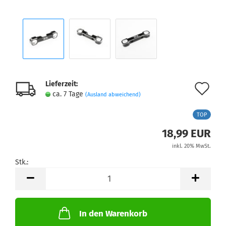
Lieferzeit:
Au
ca. 7 Tage
(Ausland abweichend)
de
TOP
Me
18,99 EUR
inkl. 20% MwSt.
Stk.:
Stk.
In den Warenkorb