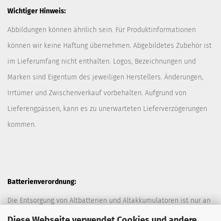
Wichtiger Hinweis:
Abbildungen können ähnlich sein. Für Produktinformationen
können wir keine Haftung übernehmen. Abgebildetes Zubehör ist
im Lieferumfang nicht enthalten. Logos, Bezeichnungen und
Marken sind Eigentum des jeweiligen Herstellers. Änderungen,
Irrtümer und Zwischenverkauf vorbehalten. Aufgrund von
Lieferengpässen, kann es zu unerwarteten Lieferverzögerungen
kommen.
Batterienverordnung:
Die Entsorgung von Altbatterien und Altakkumulatoren ist nur an
davor vorgesehen Sammelstellen (Müllplätzen) erlaubt. Des
Diese Webseite verwendet Cookies und andere