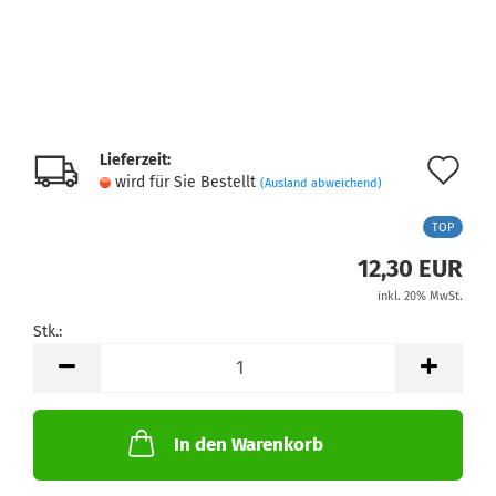
Lieferzeit:
Au
wird für Sie Bestellt
(Ausland abweichend)
de
TOP
Me
12,30 EUR
inkl. 20% MwSt.
Stk.:
Stk.
In den Warenkorb