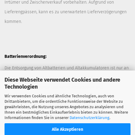
Irrtümer und Zwischenverkauf vorbehalten. Aufgrund von
Lieferengpässen, kann es zu unerwarteten Lieferverzögerungen
kommen.
Batterienverordnung:
Die Entsorgung von Altbatterien und Altakkumulatoren ist nur an
davor vorgesehen Sammelstellen (Müllplätzen) erlaubt. Des
Diese Webseite verwendet Cookies und andere
Technologien
Weiteren hat der Kunde das Recht Altbatterien und
Wir verwenden Cookies und ähnliche Technologien, auch von
Altakkumulatoren ausreichend frankiert an den Anbieter
Drittanbietern, um die ordentliche Funktionsweise der Website zu
zurückzuschicken. Die Entsorgung der Altbatterien und
gewährleisten, die Nutzung unseres Angebotes zu analysieren und
Ihnen ein bestmögliches Einkaufserlebnis bieten zu können. Weitere
Altakkumulatoren durch den Anbieter erfolgt kostenlos.
Informationen finden Sie in unserer
Datenschutzerklärung
.
Alle Akzeptieren