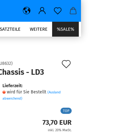
SATZTEILE
WEITERE
%SALE%
Auf
U8632
)
Chassis - LD3
den
Merkzettel
Lieferzeit:
wird für Sie Bestellt
(Ausland
abweichend)
TOP
73,70 EUR
inkl. 20% MwSt.