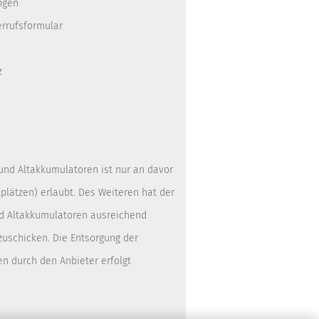
ngen
errufsformular
z
 und Altakkumulatoren ist nur an davor
lätzen) erlaubt. Des Weiteren hat der
nd Altakkumulatoren ausreichend
zuschicken. Die Entsorgung der
en durch den Anbieter erfolgt