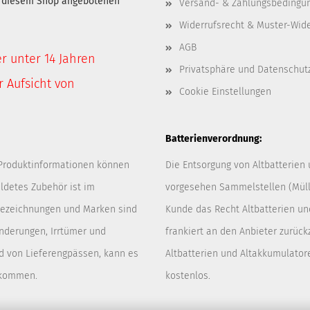
in diesem Shop angebotenen
Versand- & Zahlungsbedingu
Widerrufsrecht & Muster-Wid
AGB
er unter 14 Jahren
Privatsphäre und Datenschut
 Aufsicht von
Cookie Einstellungen
Batterienverordnung:
 Produktinformationen können
Die Entsorgung von Altbatterien
ldetes Zubehör ist im
vorgesehen Sammelstellen (Müllp
 Bezeichnungen und Marken sind
Kunde das Recht Altbatterien u
Änderungen, Irrtümer und
frankiert an den Anbieter zurück
d von Lieferengpässen, kann es
Altbatterien und Altakkumulator
 kommen.
kostenlos.