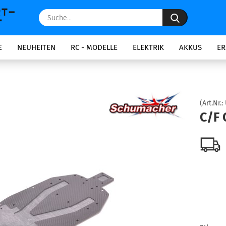
Suche...
E
NEUHEITEN
RC - MODELLE
ELEKTRIK
AKKUS
ER
(Art.Nr.:
C/F 