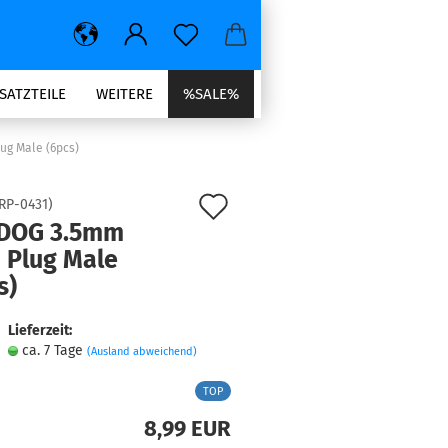
SATZTEILE
WEITERE
%SALE%
g Male (6pcs)
Auf
RP-0431
)
DOG 3.5mm
den
 Plug Male
Merkzettel
s)
Lieferzeit:
ca. 7 Tage
(Ausland abweichend)
TOP
8,99 EUR