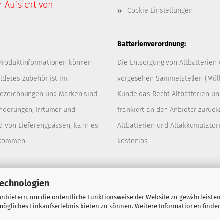
 Aufsicht von
Cookie Einstellungen
Batterienverordnung:
 Produktinformationen können
Die Entsorgung von Altbatterien
ldetes Zubehör ist im
vorgesehen Sammelstellen (Müllp
 Bezeichnungen und Marken sind
Kunde das Recht Altbatterien u
Änderungen, Irrtümer und
frankiert an den Anbieter zurück
d von Lieferengpässen, kann es
Altbatterien und Altakkumulator
 kommen.
kostenlos.
Technologien
nbietern, um die ordentliche Funktionsweise der Website zu gewährleisten
ögliches Einkaufserlebnis bieten zu können. Weitere Informationen finden