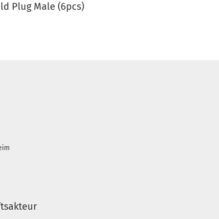
d Plug Male (6pcs)
heim
tsakteur