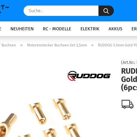
Suche...
E
NEUHEITEN
RC - MODELLE
ELEKTRIK
AKKUS
ER
»
»
/ Buchsen
Motorenstecker Buchsen Set 3,5mm
RUDDOG 3.5mm Gold Plu
(Art.Nr.:
RUD
Gold
(6pc