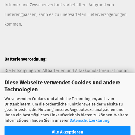
Irrtümer und Zwischenverkauf vorbehalten. Aufgrund von
Lieferengpässen, kann es zu unerwarteten Lieferverzögerungen
kommen.
Batterienverordnung:
Die Entsorgung von Altbatterien und Altakkumulatoren ist nur an
davor vorgesehen Sammelstellen (Müllplätzen) erlaubt. Des
Diese Webseite verwendet Cookies und andere
Technologien
Weiteren hat der Kunde das Recht Altbatterien und
Wir verwenden Cookies und ähnliche Technologien, auch von
Altakkumulatoren ausreichend frankiert an den Anbieter
Drittanbietern, um die ordentliche Funktionsweise der Website zu
zurückzuschicken. Die Entsorgung der Altbatterien und
gewährleisten, die Nutzung unseres Angebotes zu analysieren und
Ihnen ein bestmögliches Einkaufserlebnis bieten zu können. Weitere
Altakkumulatoren durch den Anbieter erfolgt kostenlos.
Informationen finden Sie in unserer
Datenschutzerklärung
.
Alle Akzeptieren