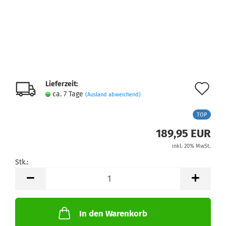
Lieferzeit:
Au
ca. 7 Tage
(Ausland abweichend)
de
TOP
Me
189,95 EUR
inkl. 20% MwSt.
Stk.:
Stk.
In den Warenkorb