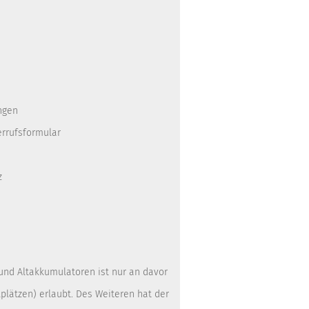
ngen
errufsformular
z
 und Altakkumulatoren ist nur an davor
lätzen) erlaubt. Des Weiteren hat der