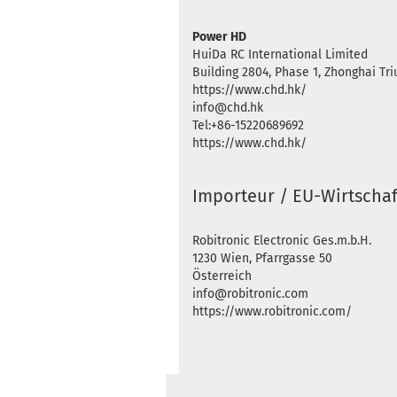
Power HD
HuiDa RC International Limited
Building 2804, Phase 1, Zhonghai T
https://www.chd.hk/
info@chd.hk
Tel:+86-15220689692
https://www.chd.hk/
Importeur / EU-Wirtschaf
Robitronic Electronic Ges.m.b.H.
1230 Wien, Pfarrgasse 50
Österreich
info@robitronic.com
https://www.robitronic.com/