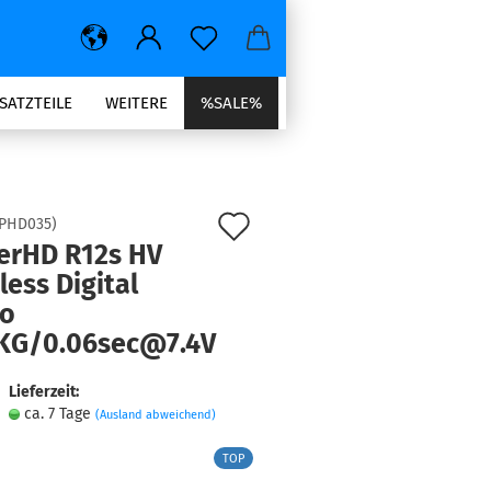
SATZTEILE
WEITERE
%SALE%
Auf
PHD035
)
erHD R12s HV
den
less Digital
Merkzettel
vo
0KG/0.06sec@7.4V
Lieferzeit:
ca. 7 Tage
(Ausland abweichend)
TOP