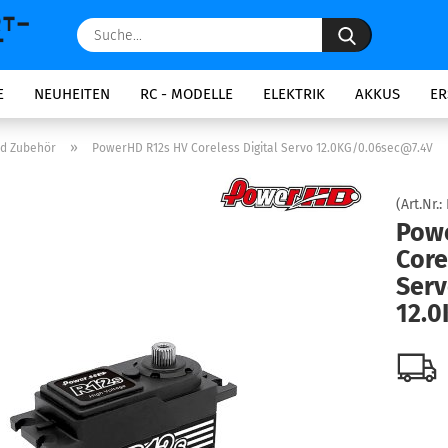
Suche...
E
NEUHEITEN
RC - MODELLE
ELEKTRIK
AKKUS
ER
»
nd Zubehör
PowerHD R12s HV Coreless Digital Servo 12.0KG/0.06sec@7.4V
(Art.Nr.:
Pow
Core
Ser
12.