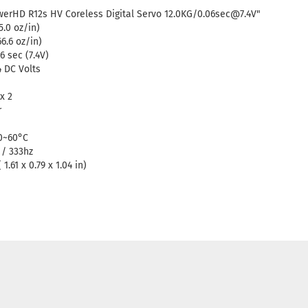
erHD R12s HV Coreless Digital Servo 12.0KG/0.06sec@7.4V"
5.0 oz/in)
6.6 oz/in)
6 sec (7.4V)
4 DC Volts
x 2
r
0~60°C
 / 333hz
 1.61 x 0.79 x 1.04 in)