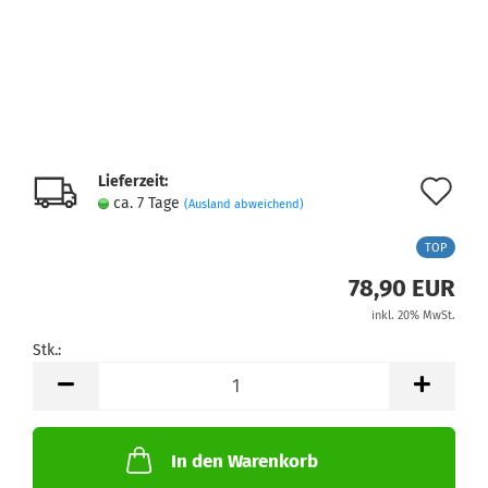
Lieferzeit:
Au
ca. 7 Tage
(Ausland abweichend)
de
TOP
Me
78,90 EUR
inkl. 20% MwSt.
Stk.:
Stk.
In den Warenkorb