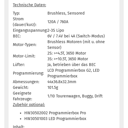
Technische Daten:
Typ:
Brushless, Sensored
Strom
120A / 760A
(dauer/kurz):
Eingangsspannung:
2-3S Lipo
BEC:
6V / 7.4V bei 4A (Switch-Modus)
Brushless Motoren (mit u. ohne
Motor-Typen:
Sensor)
2S: >=4.5T, 3650 Motor
Motor-Limit:
3S: >=10.5T, 3650 Motor
Lüfter:
Ja, betrieben über das BEC
LCD Programmierbox G2, LED
Programmierung:
Programmierbox
Abmessungen:
44x36.8x32.3mm
Gewicht:
101.5g
Geeignete
1/10 Tourenwagen, Buggy, Drift
Fahrzeuge:
Zubehör optional:
HW30502002
Programmierbox Pro
HW30501003
LED Programmierbox
Inhalt: