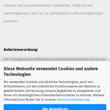
Irrtümer und Zwischenverkauf vorbehalten. Aufgrund von
Lieferengpässen, kann es zu unerwarteten Lieferverzögerungen
kommen.
Batterienverordnung:
Die Entsorgung von Altbatterien und Altakkumulatoren ist nur an
davor vorgesehen Sammelstellen (Müllplätzen) erlaubt. Des
Diese Webseite verwendet Cookies und andere
Technologien
Weiteren hat der Kunde das Recht Altbatterien und
Wir verwenden Cookies und ähnliche Technologien, auch von
Altakkumulatoren ausreichend frankiert an den Anbieter
Drittanbietern, um die ordentliche Funktionsweise der Website zu
zurückzuschicken. Die Entsorgung der Altbatterien und
gewährleisten, die Nutzung unseres Angebotes zu analysieren und
Ihnen ein bestmögliches Einkaufserlebnis bieten zu können. Weitere
Altakkumulatoren durch den Anbieter erfolgt kostenlos.
Informationen finden Sie in unserer
Datenschutzerklärung
.
Alle Akzeptieren