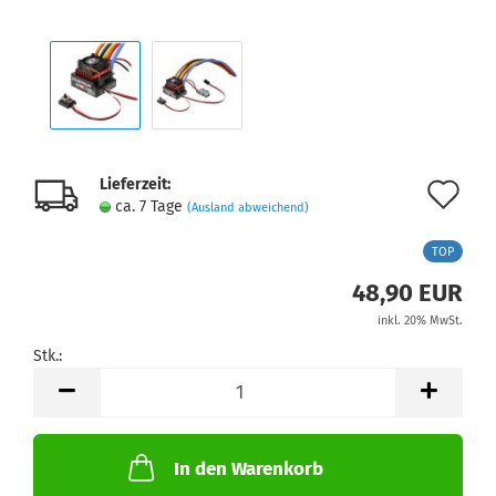
Lieferzeit:
Au
ca. 7 Tage
(Ausland abweichend)
de
TOP
Me
48,90 EUR
inkl. 20% MwSt.
Stk.:
Stk.
In den Warenkorb