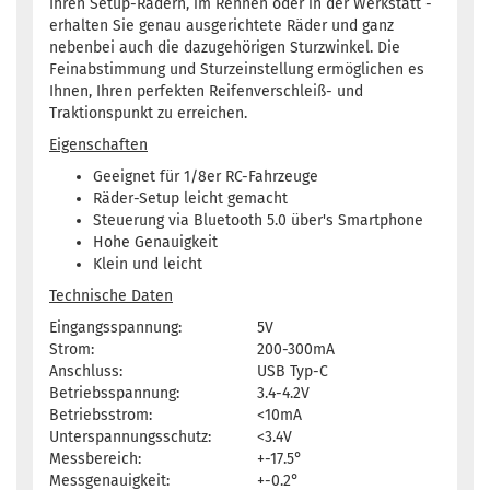
Ihren Setup-Rädern, im Rennen oder in der Werkstatt -
erhalten Sie genau ausgerichtete Räder und ganz
nebenbei auch die dazugehörigen Sturzwinkel. Die
Feinabstimmung und Sturzeinstellung ermöglichen es
Ihnen, Ihren perfekten Reifenverschleiß- und
Traktionspunkt zu erreichen.
Eigenschaften
Geeignet für 1/8er RC-Fahrzeuge
Räder-Setup leicht gemacht
Steuerung via Bluetooth 5.0 über's Smartphone
Hohe Genauigkeit
Klein und leicht
Technische Daten
Eingangsspannung:
5V
Strom:
200-300mA
Anschluss:
USB Typ-C
Betriebsspannung:
3.4-4.2V
Betriebsstrom:
<10mA
Unterspannungsschutz:
<3.4V
Messbereich:
+-17.5°
Messgenauigkeit:
+-0.2°