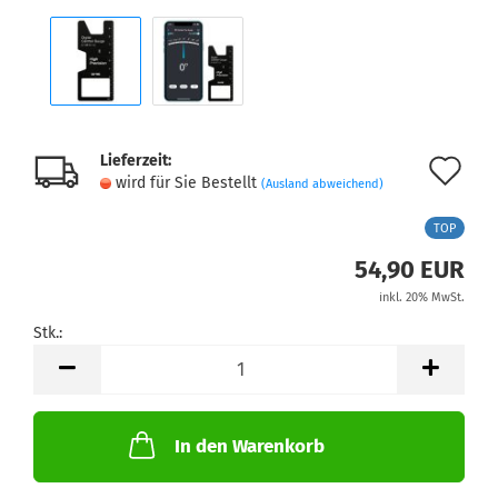
Lieferzeit:
Au
wird für Sie Bestellt
(Ausland abweichend)
de
TOP
Me
54,90 EUR
inkl. 20% MwSt.
Stk.:
Stk.
In den Warenkorb