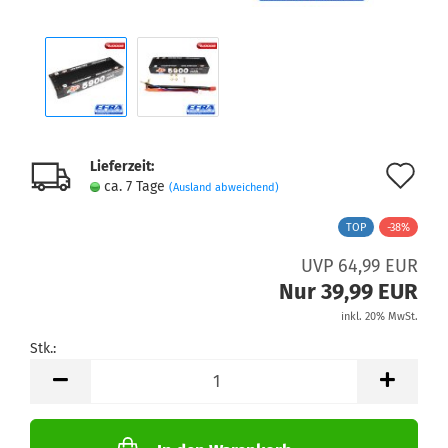
Lieferzeit:
Au
ca. 7 Tage
(Ausland abweichend)
de
TOP
-38%
Me
UVP 64,99 EUR
Nur 39,99 EUR
inkl. 20% MwSt.
Stk.:
Stk.