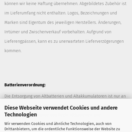
können wir keine Haftung übernehmen. Abgebildetes Zubehör ist
im Lieferumfang nicht enthalten. Logos, Bezeichnungen und
Marken sind Eigentum des jeweiligen Herstellers. Änderungen,
Irrtümer und Zwischenverkauf vorbehalten. Aufgrund von
Lieferengpässen, kann es zu unerwarteten Lieferverzögerungen
kommen.
Batterienverordnung:
Die Entsorgung von Altbatterien und Altakkumulatoren ist nur an
davor vorgesehen Sammelstellen (Müllplätzen) erlaubt. Des
Diese Webseite verwendet Cookies und andere
Technologien
Weiteren hat der Kunde das Recht Altbatterien und
Wir verwenden Cookies und ähnliche Technologien, auch von
Altakkumulatoren ausreichend frankiert an den Anbieter
Drittanbietern, um die ordentliche Funktionsweise der Website zu