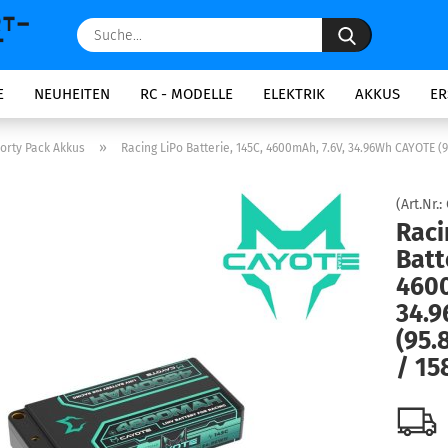
Suche...
E
NEUHEITEN
RC - MODELLE
ELEKTRIK
AKKUS
ER
»
orty Pack Akkus
Racing LiPo Batterie, 145C, 4600mAh, 7.6V, 34.96Wh CAYOTE (
(Art.Nr.:
Raci
Batt
4600
34.
(95.
/ 15