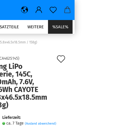
SATZTEILE
WEITERE
%SALE%
95.8x46.5x18.5mm / 158g)
Auf
CA462S145
)
ng LiPo
den
erie, 145C,
Merkzettel
mAh, 7.6V,
96Wh CAYOTE
8x46.5x18.5mm
8g)
Lieferzeit:
ca. 7 Tage
(Ausland abweichend)