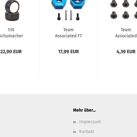
1:10
Team
Team
Schumacher
Associated FT
Associated
Mini Dart -
Clamping
Screws, M2x
Rear - 2 &
Wheel Hexes,...
mm FHCS
22,90 EUR
17,99 EUR
4,39 EUR
4WD...
Mehr über...
Impressum
Kontakt