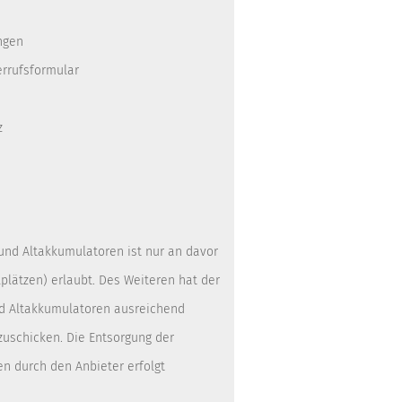
ngen
errufsformular
z
 und Altakkumulatoren ist nur an davor
lätzen) erlaubt. Des Weiteren hat der
nd Altakkumulatoren ausreichend
zuschicken. Die Entsorgung der
en durch den Anbieter erfolgt