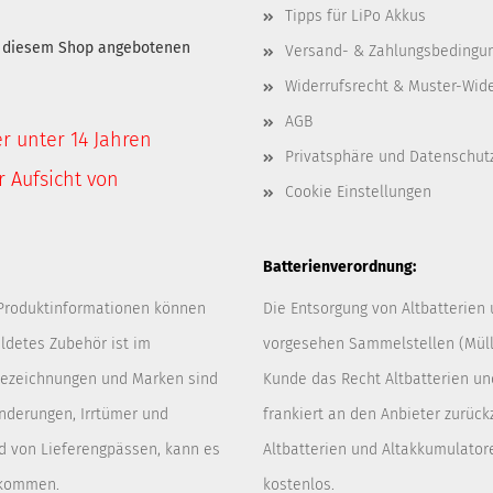
Tipps für LiPo Akkus
in diesem Shop angebotenen
Versand- & Zahlungsbedingu
Widerrufsrecht & Muster-Wid
AGB
er unter 14 Jahren
Privatsphäre und Datenschut
 Aufsicht von
Cookie Einstellungen
Batterienverordnung:
 Produktinformationen können
Die Entsorgung von Altbatterien
ldetes Zubehör ist im
vorgesehen Sammelstellen (Müllp
 Bezeichnungen und Marken sind
Kunde das Recht Altbatterien u
Änderungen, Irrtümer und
frankiert an den Anbieter zurück
d von Lieferengpässen, kann es
Altbatterien und Altakkumulator
 kommen.
kostenlos.