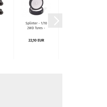
Splinter - 1/10
Siren LP 2.2
2WD Tyres -
Buggy hinten
3
Yellow - Pre-
pink auf
Glued...
Felge...
22,10 EUR
28,40 EUR